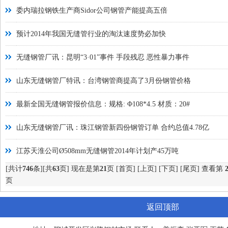
委内瑞拉钢铁生产商Sidor公司钢管产能提高五倍
预计2014年我国无缝管行业的淘汰速度势必加快
无缝钢管厂讯：昆明“3·01”事件 手段残忍 恶性暴力事件
山东无缝钢管厂特讯：台湾钢管商提高了3月份钢管价格
最新全国无缝钢管报价信息：规格: Φ108*4.5 材质：20#
山东无缝钢管厂讯：珠江钢管新四份钢管订单 合约总值4.78亿
江苏天淮公司Ø508mm无缝钢管2014年计划产45万吨
[共计
746
条][共
63
页] 现在是第
21
页
[首页]
[上页]
[下页]
[尾页]
查看第
页
返回顶部