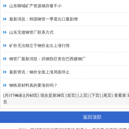
山东聊城矿产资源储存量不小
最新消息：韩国钢管一季度出口量剧增
山东无缝钢管厂联系方式
矿价无法独立于钢价走出上涨行情
钢管厂最新消息：武钢投巨资在巴西建钢厂
最新资讯：钢价全面上涨局面停止
钢铁原材料真的要涨价吗？
[共计
746
条][共
63
页] 现在是第
50
页
[首页]
[上页]
[下页]
[尾页]
查看第
页
返回顶部